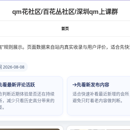
qm花社区/百花丛社区/深圳qm上课群
首页
端喝茶微信服务指南与联系
信息
。如今，通过微信就能轻松享受相关服务。下面为大家带来全面