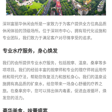
深圳富丽华休闲会所是一家致力于为客户提供全方位高品质
休闲体验的顶级场所。位于深圳市中心，拥有现代化设施和
专业团队，我们致力于满足客户对尽情享受的追求。
专业水疗服务，身心焕发
我们的会所提供专业水疗服务，包括按摩、温泉、桑拿等多
项项目。我们的经验丰富的按摩师和专业的理疗师将运用传
统和现代疗法，帮助您恢复活力和放松身心。我们的温泉设
施拥有高品质的矿泉水，给您带来一场身心舒缓的疗养之
旅。在桑拿房中，您可以排出体内毒素，促进血液循环，焕
发您的活力。
豪华美食，味蕾盛宴