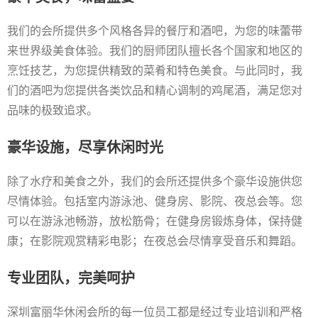
我们的会所提供多个风格各异的餐厅和酒吧，为您的味蕾带
来世界级美食体验。我们的厨师团队擅长各个国家和地区的
烹饪技艺，为您提供精致的菜肴和特色美食。与此同时，我
们的酒吧为您提供各类饮品和精心调制的鸡尾酒，满足您对
品味的极致追求。
豪华设施，尽享休闲时光
除了水疗和美食之外，我们的会所还提供多个豪华设施供您
尽情体验。包括室内游泳池、健身房、影院、夜总会等。您
可以在游泳池畅游，放松筋骨；在健身房锻炼身体，保持健
康；在影院观赏精彩电影；在夜总会尽情享受音乐和舞蹈。
专业团队，完美呵护
深圳富丽华休闲会所的每一位员工都是经过专业培训和严格