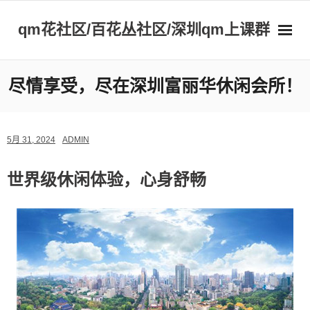
Skip
qm花社区/百花丛社区/深圳qm上课群
to
content
尽情享受，尽在深圳富丽华休闲会所！
5月 31, 2024
ADMIN
世界级休闲体验，心身舒畅