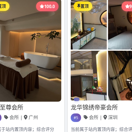
上门了，我在伞下等你。流水
我在天堂等你。
…
s
.