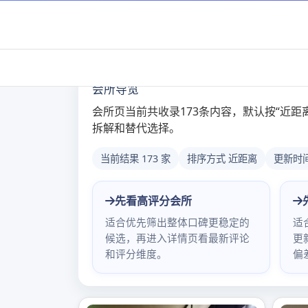
Skip
to
content
深圳低端品茶看图微
10月 1, 2021
admin
mm国际水会服务咋样
,
寻梦盛唐水会699
,
深圳人间都汇
岗欢乐水会服务