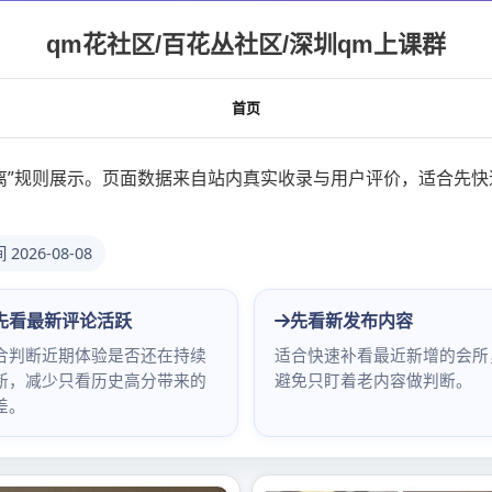
qm花社区/百花丛社区/深圳qm上课群
首页
标签：
MM国际水会服务咋
信号
夜总会
,
深圳休闲会所668项目
,
深圳龙